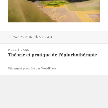
Publié
Taille
mars 28, 2016
580 × 434
le
réelle
Navigation
PUBLIÉ DANS
de
Théorie et pratique de l’épluchothérapie
l’article
Fièrement propulsé par WordPress